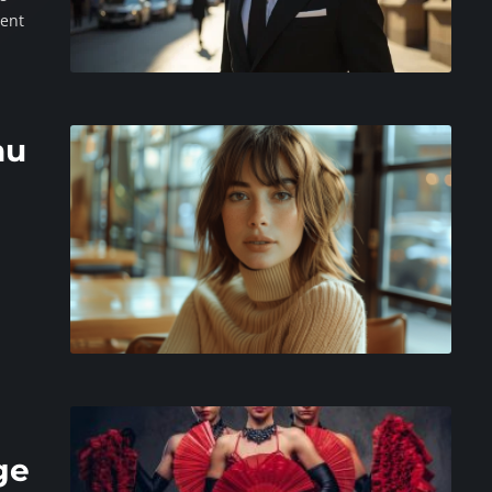
sent
au
ge