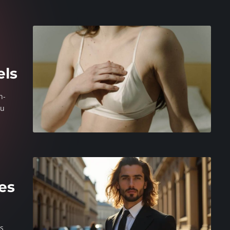
els
n-
ou
es
es