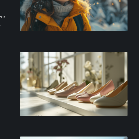
eur
…