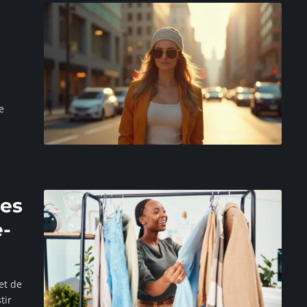
e
es
e-
et de
tir