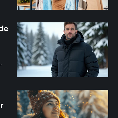
 de
ur
r