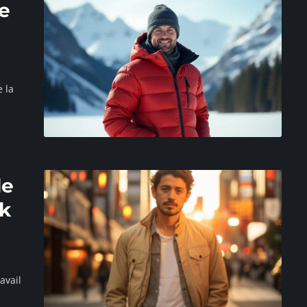
e
 la
le
ok
avail