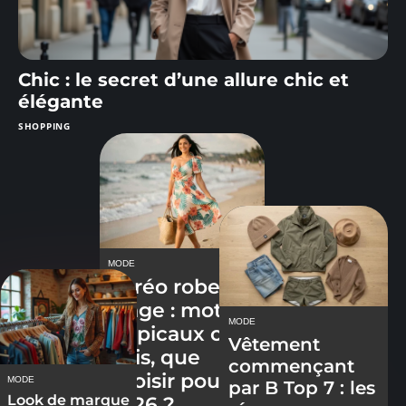
Chic : le secret d’une allure chic et
élégante
SHOPPING
MODE
Paréo robe
plage : motifs
MODE
tropicaux ou
Vêtement
unis, que
commençant
choisir pour
MODE
par B Top 7 : les
Look de marque
2026 ?