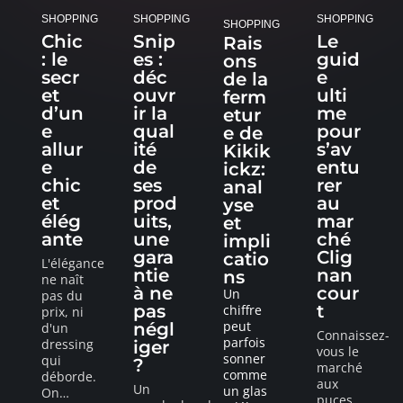
SHOPPING
SHOPPING
SHOPPING
SHOPPING
Chic
Snip
Le
Rais
: le
es :
guid
ons
secr
déc
e
de la
et
ouvr
ulti
ferm
d’un
ir la
me
etur
e
qual
pour
e de
allur
ité
s’av
Kikik
e
de
entu
ickz:
chic
ses
rer
anal
et
prod
au
yse
élég
uits,
mar
et
ante
une
ché
impli
gara
Clig
catio
L'élégance
ntie
nan
ns
ne naît
à ne
cour
Un
pas du
pas
t
chiffre
prix, ni
peut
négl
d'un
Connaissez-
parfois
dressing
iger
vous le
sonner
qui
?
marché
comme
déborde.
aux
Un
un glas
On
…
puces