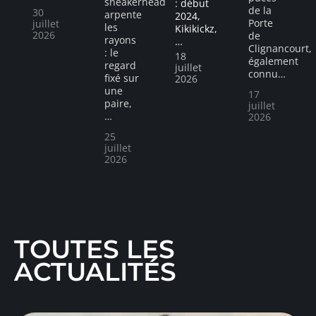
sneakerhead
: début
de la
30
arpente
2024,
Porte
juillet
les
Kikikickz,
2026
de
rayons
…
Clignancourt,
: le
18
également
regard
juillet
connu
…
fixé sur
2026
une
17
paire,
juillet
…
2026
25
juillet
2026
TOUTES LES
ACTUALITÉS