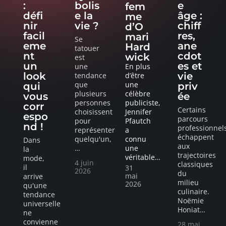
:
bolis
e
fem
défi
e la
âge :
me
nir
vie ?
chiff
d’O
facil
res,
mari
Se
eme
ane
Hard
tatouer
nt
cdot
wick
est
un
es et
une
En plus
look
vie
tendance
d’être
que
une
qui
priv
plusieurs
célèbre
vous
ée
personnes
publiciste,
corr
Certains
choisissent
Jennifer
espo
parcours
pour
Pfautch
nd !
professionnel
représenter
a
échappent
quelqu'un,
connu
Dans
aux
…
une
la
trajectoires
véritable
…
mode,
4 juin
classiques
il
31
2026
du
mai
arrive
milieu
2026
qu'une
culinaire.
tendance
Noëmie
universelle
Honiat
…
ne
convienne
28 mai