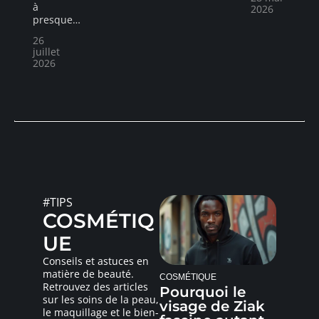
à
2026
presque
…
26
juillet
2026
#TIPS
COSMÉTIQ
UE
Conseils et astuces en
matière de beauté.
COSMÉTIQUE
Retrouvez des articles
Pourquoi le
sur les soins de la peau,
visage de Ziak
le maquillage et le bien-