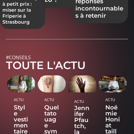
réponses
à petit prix :
incontournable
miser sur la
s à retenir
Friperie à
Strasbourg
#CONSEILS
TOUTE L'ACTU
ACTU
ACTU
ACTU
ACTU
Styl
Quel
Noë
Jenn
e
tato
mie
ifer
vesti
uag
Honi
Pfau
men
e
at
tch,
taire
sym
taill
la