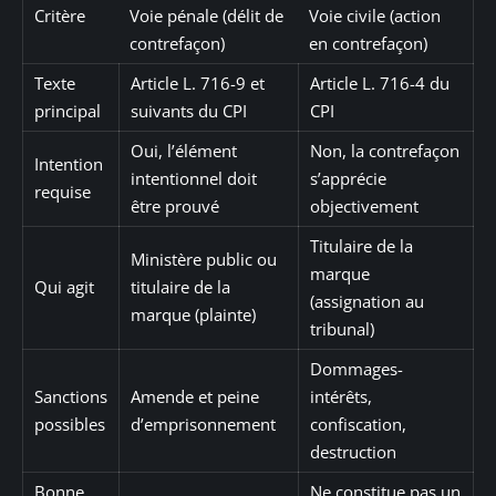
Critère
Voie pénale (délit de
Voie civile (action
contrefaçon)
en contrefaçon)
Texte
Article L. 716-9 et
Article L. 716-4 du
principal
suivants du CPI
CPI
Oui, l’élément
Non, la contrefaçon
Intention
intentionnel doit
s’apprécie
requise
être prouvé
objectivement
Titulaire de la
Ministère public ou
marque
Qui agit
titulaire de la
(assignation au
marque (plainte)
tribunal)
Dommages-
Sanctions
Amende et peine
intérêts,
possibles
d’emprisonnement
confiscation,
destruction
Bonne
Ne constitue pas un